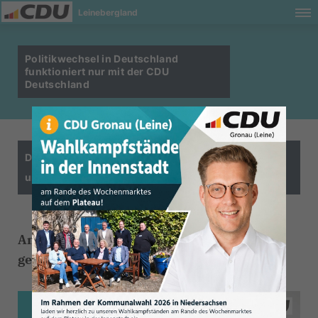
Leinebergland
Politikwechsel in Deutschland
funktioniert nur mit der CDU
Deutschland
Daher beide Stimmen am 23.02.2025 für die CDU
und Justus Lüder
Am 23.02.2025 wird der neue Bundestag
gewählt 🇩🇪 !