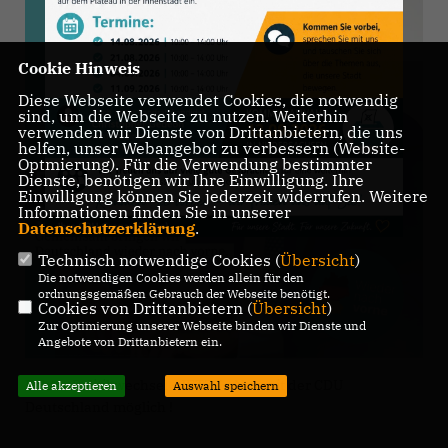
Cookie Hinweis
Diese Webseite verwendet Cookies, die notwendig
sind, um die Webseite zu nutzen. Weiterhin
verwenden wir Dienste von Drittanbietern, die uns
helfen, unser Webangebot zu verbessern (Website-
Optmierung). Für die Verwendung bestimmter
Dienste, benötigen wir Ihre Einwilligung. Ihre
Einwilligung können Sie jederzeit widerrufen. Weitere
Informationen finden Sie in unserer
Datenschutzerklärung
.
Technisch notwendige Cookies (
Übersicht
)
Die notwendigen Cookies werden allein für den
ordnungsgemäßen Gebrauch der Webseite benötigt.
Cookies von Drittanbietern (
Übersicht
)
Zur Optimierung unserer Webseite binden wir Dienste und
Angebote von Drittanbietern ein.
Echter Politikwechsel - JETZT - Nur mit der CDU
Alle akzeptieren
Auswahl speichern
Deutschland möglich !